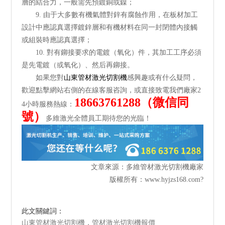
層的結合力，一般需先預鍍銅或鎳；
9. 由于大多數有機氣體對鋅有腐蝕作用，在板材加工
設計中應認真選擇鍍鋅層和有機材料在同一封閉體內接觸
或組裝時應認真選擇；
10. 對有鉚接要求的電鍍（氧化）件，其加工工序必須
是先電鍍（或氧化）、然后再鉚接。
如果您對
山東管材激光切割機
感興趣或有什么疑問，
歡迎點擊網站右側的在線客服咨詢，或直接致電我們廠家2
18663761288（微信同
4小時服務熱線：
號）
多維激光全體員工期待您的光臨！
文章來源：多維管材激光切割機廠家
版權所有：
www.hyjzs168.com
?
此文關鍵詞：
山東管材激光切割機，管材激光切割機報價