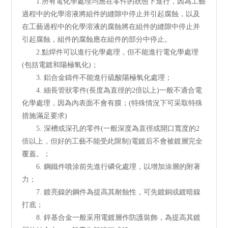
1.所有電化學處理均應在零件的狀態下進行，因為工藝
過程中的化學溶液將組件的縫隙中停止并引起腐蝕，以及
在工藝過程中的化學溶液的腐蝕將在組件的縫隙中停止并
引起腐蝕，組件的腐蝕應在組件的部分中停止。
2.點焊件可以進行化學處理，但不能進行電化學處理
(包括電鍍和陽極氧化)；
3. 鋁合金鑄件不能進行硫酸陽極氧化處理；
4. 細長管狀零件(長度為直徑的2倍以上)一般不適合電
化學處理，因為內表面不會有膜；(特殊情況下可采取特殊
措施滿足要求)
5. 深槽或深孔的零件(一般深度為直徑或開口寬度的2
倍以上，但好的工藝不能受此限制)電鍍后不會被鍍層完全
覆蓋。；
6. 鋼鐵件噴涂前先進行磷化處理，以增加涂層的附著
力；
7. 鍍亮鎳的鋼件為提高其耐蝕性，可先鍍銅或鍍暗鎳
打底；
8. 鋅基合金一般采用電鍍層作防護裝飾，為提高其鍍