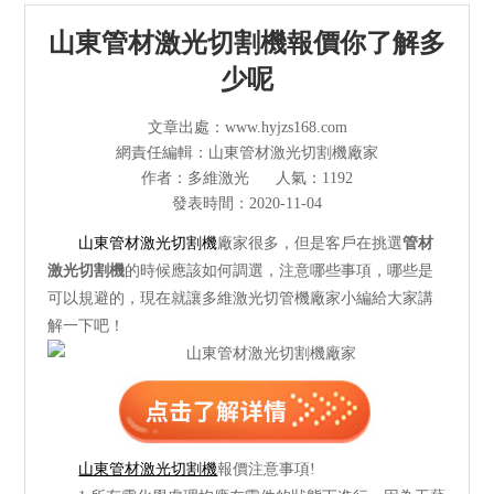
光纖激光切割機
山東管材激光切割機報價你了解多
管材激光切割機
少呢
激光焊接清洗機
文章出處：www.hyjzs168.com
網責任編輯：山東管材激光切割機廠家
其他切割設備及配件
作者：多維激光
人氣：1192
發表時間：2020-11-04
短視頻
山東管材激光切割機
廠家很多，但是客戶在挑選
管材
激光切割機
的時候應該如何調選，注意哪些事項，哪些是
解決方案
可以規避的，現在就讓多維激光切管機廠家小編給大家講
解一下吧！
>
多維資訊
走進多維
山東管材激光切割機
報價注意事項!