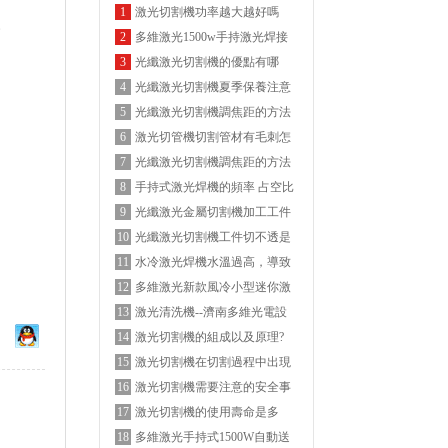
激光切割機功率越大越好嗎
1
。
多維激光1500w手持激光焊接
2
機
光纖激光切割機的優點有哪
3
些？
光纖激光切割機夏季保養注意
4
事項
光纖激光切割機調焦距的方法
5
介紹
激光切管機切割管材有毛刺怎
6
么解決？
光纖激光切割機調焦距的方法
7
介紹
手持式激光焊機的頻率 占空比
8
是什么意思？
光纖激光金屬切割機加工工件
9
時,切割順序應遵循什么原則?
光纖激光切割機工件切不透是
10
什么原因?
水冷激光焊機水溫過高，導致
11
機器停運怎么處理？
多維激光新款風冷小型迷你激
12
光焊機
激光清洗機--濟南多維光電設
13
備有限公司
激光切割機的組成以及原理?
14
激光切割機在切割過程中出現
15
切割誤差的原因分析
激光切割機需要注意的安全事
16
項有哪些？
激光切割機的使用壽命是多
17
久？
多維激光手持式1500W自動送
18