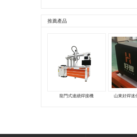
推薦產品
龍門式連續焊接機
山東好焊迷