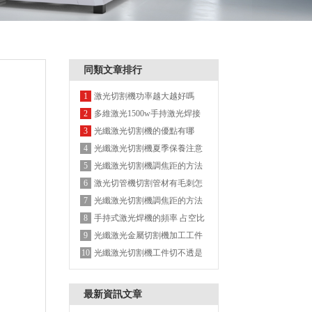
同類文章排行
激光切割機功率越大越好嗎
1
多維激光1500w手持激光焊接
2
機
光纖激光切割機的優點有哪
3
些？
光纖激光切割機夏季保養注意
4
事項
光纖激光切割機調焦距的方法
5
介紹
激光切管機切割管材有毛刺怎
6
么解決？
光纖激光切割機調焦距的方法
7
介紹
手持式激光焊機的頻率 占空比
8
是什么意思？
光纖激光金屬切割機加工工件
9
時,切割順序應遵循什么原則?
光纖激光切割機工件切不透是
10
什么原因?
最新資訊文章