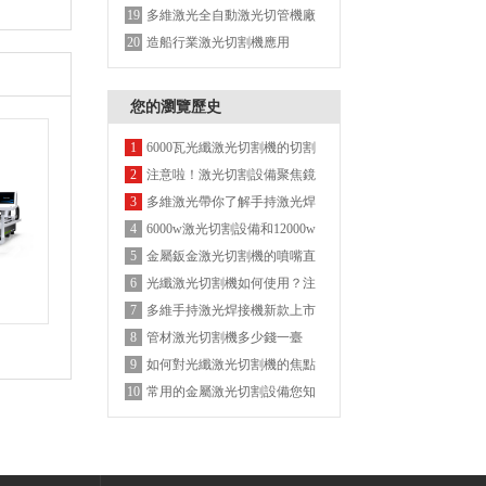
絲激光焊接機的優點
多維激光全自動激光切管機廠
19
家
造船行業激光切割機應用
20
您的瀏覽歷史
6000瓦光纖激光切割機的切割
1
參數
注意啦！激光切割設備聚焦鏡
2
的安裝使用方法
多維激光帶你了解手持激光焊
3
接機有哪些優缺點？
6000w激光切割設備和12000w
4
激光切割設備用哪種激更節省
金屬鈑金激光切割機的噴嘴直
5
成本
徑類型及差別
光纖激光切割機如何使用？注
6
意這些對您有幫助！
多維手持激光焊接機新款上市
7
管材激光切割機多少錢一臺
8
如何對光纖激光切割機的焦點
9
位置進行調整？
常用的金屬激光切割設備您知
10
道有哪些嗎？