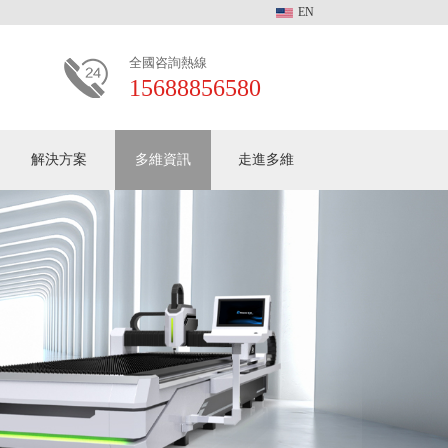
EN
全國咨詢熱線
15688856580
解決方案
多維資訊
多維動態
走進多維
客戶見證
常見問題