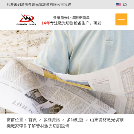
歡迎來到濟南多維光電設備有限公司官網！
EN
當前位置：
首頁
>
多維資訊
>
多維動態
>
山東管材激光切割
首頁
機廠家帶你了解管材激光切割設備