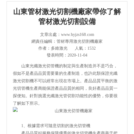
光纖激光切割機
山東管材激光切割機廠家帶你了解
管材激光切割機
管材激光切割設備
激光焊接清洗機
文章出處：www.hyjzs168.com
網責任編輯：管材專用激光切割機廠家
其他切割設備及配件
作者：多維激光
人氣：1532
發表時間：2020-11-04
短視頻
山東光纖激光切管機的制定與生產制造并不是巧合，
假如不是產品品質需要量的生產制造，也許此類保證光纖
解決方案
激光切割機不可以經常出現在市場上。產品品質平衡的激
光切管機生產商能保證產品品質的相同，良好產品品質一
>
多維資訊
探便知。針對挑選光纖激光管切割功能性的優勢，你要很
了解如下所示。
走進多維
1、根據需求可隨意切割的激光切管機
產品品質好服務保障優秀的激光切管機生產商善于把