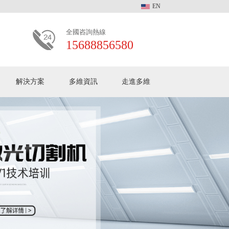
EN
全國咨詢熱線
15688856580
解決方案
多維資訊
多維動態
走進多維
客戶見證
常見問題