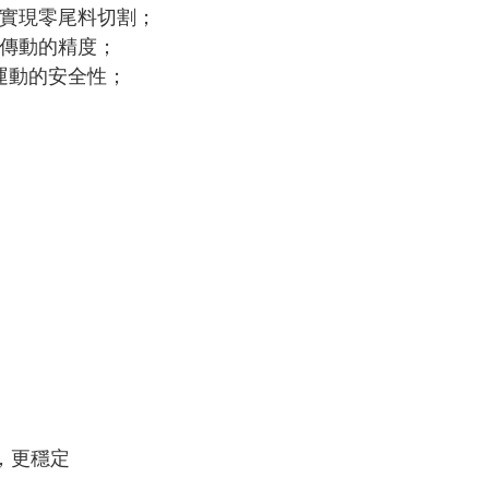
可實現零尾料切割；
證傳動的精度；
床運動的安全性；
，更穩定