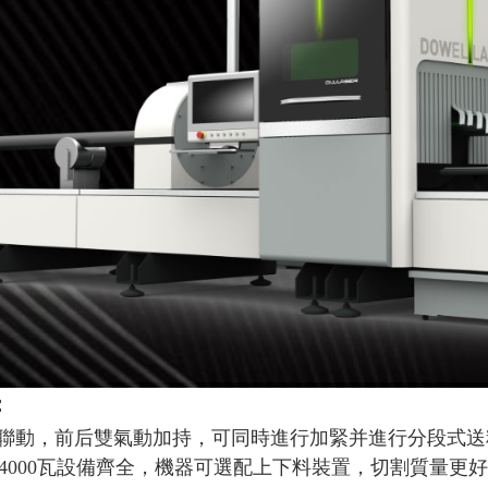
：
聯動，前后雙氣動加持，可同時進行加緊并進行分段式送
00-4000瓦設備齊全，機器可選配上下料裝置，
切割質量更