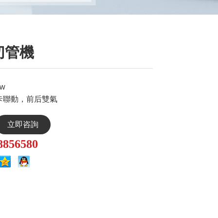
切管機
w
卡聯動，前后雙氣
立即咨詢
8856580