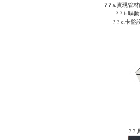
? ? a.
? ? 
? ? c
? 