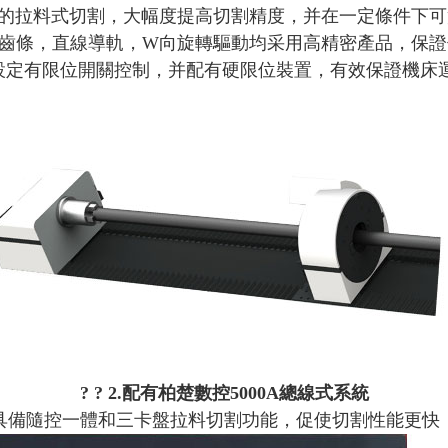
實現管材的拉料式切割，大幅度提高切割精度，并在一定條件下
b.驅動齒條，直線導軌，W向旋轉驅動均采用高精密產品，保
.卡盤設定有限位開關控制，并配有硬限位裝置，有效保證機
? ? 2.配有柏楚數控5000A總線式系統
? 具備隨控一體和三卡盤拉料切割功能，促使切割性能更快