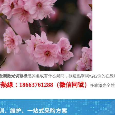
金屬激光切割機
感興趣或有什么疑問，歡迎點擊網站右側的在線
熱線：18663761288（微信同號）
多維激光全體