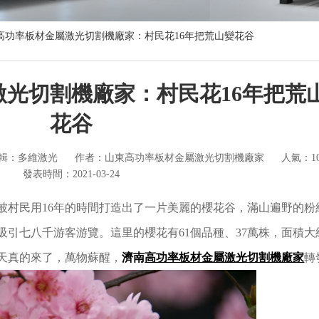
高功率板材金屬激光切割機廠家：村民花16年把荒山變花谷
光切割機廠家：村民花16年把荒
花谷
輯：多維激光
作者：山東高功率板材金屬激光切割機廠家
人氣：10
發表時間：2021-03-24
，被村民用16年的時間打造出了一片美麗的櫻花谷，滿山遍野的粉
引七八千游客游覽。這里的櫻花有61個品種、37萬株，面積大約4
天真的來了，萬物蘇醒，
濟南
高功率板材金屬激光切割機廠家
轉