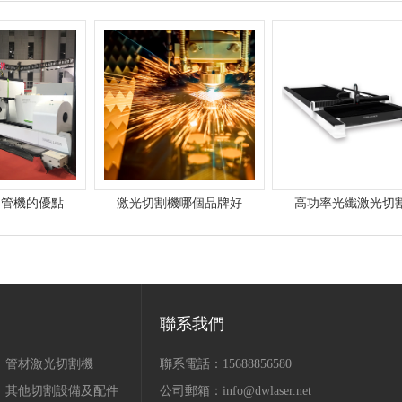
切管機的優點
激光切割機哪個品牌好
高功率光纖激光切
聯系我們
管材激光切割機
聯系電話：
15688856580
其他切割設備及配件
公司郵箱：
info@dwlaser.net