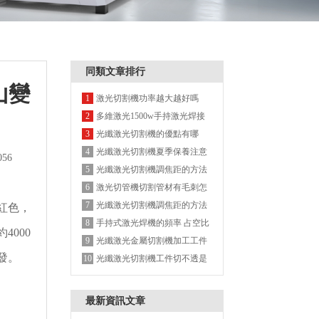
同類文章排行
山變
激光切割機功率越大越好嗎
1
多維激光1500w手持激光焊接
2
機
光纖激光切割機的優點有哪
3
些？
光纖激光切割機夏季保養注意
4
56
事項
光纖激光切割機調焦距的方法
5
介紹
激光切管機切割管材有毛刺怎
6
么解決？
光纖激光切割機調焦距的方法
7
紅色，
介紹
手持式激光焊機的頻率 占空比
8
000
是什么意思？
光纖激光金屬切割機加工工件
9
發。
時,切割順序應遵循什么原則?
光纖激光切割機工件切不透是
10
什么原因?
最新資訊文章