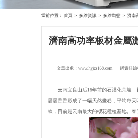
當前位置：
首頁
>
多維資訊
>
多維動態
>
濟南
濟南高功率板材金屬激
文章出處：www.hyjzs168.com
網責任編
云南宜良山后16年前的石漠化荒坡
層層疊疊形成了一幅天然畫卷，平均每天吸
畝，目前是云南最大的櫻花種植基地。春