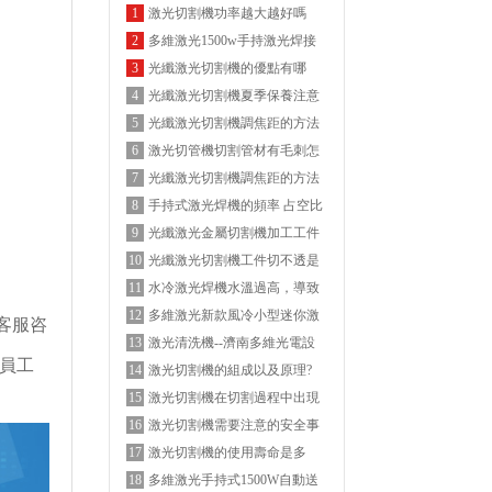
激光切割機功率越大越好嗎
1
多維激光1500w手持激光焊接
2
機
光纖激光切割機的優點有哪
3
些？
光纖激光切割機夏季保養注意
4
事項
光纖激光切割機調焦距的方法
5
介紹
激光切管機切割管材有毛刺怎
6
么解決？
光纖激光切割機調焦距的方法
7
介紹
手持式激光焊機的頻率 占空比
8
是什么意思？
光纖激光金屬切割機加工工件
9
時,切割順序應遵循什么原則?
光纖激光切割機工件切不透是
10
什么原因?
水冷激光焊機水溫過高，導致
11
機器停運怎么處理？
多維激光新款風冷小型迷你激
12
客服咨
光焊機
激光清洗機--濟南多維光電設
13
員工
備有限公司
激光切割機的組成以及原理?
14
激光切割機在切割過程中出現
15
切割誤差的原因分析
激光切割機需要注意的安全事
16
項有哪些？
激光切割機的使用壽命是多
17
久？
多維激光手持式1500W自動送
18