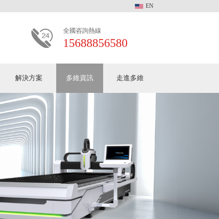
EN
全國咨詢熱線
15688856580
解決方案
多維資訊
多維動態
走進多維
客戶見證
常見問題