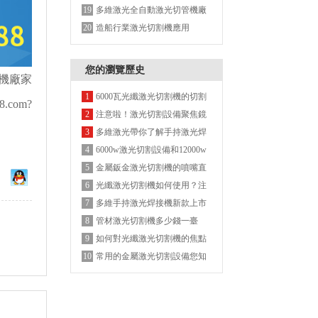
絲激光焊接機的優點
多維激光全自動激光切管機廠
19
家
造船行業激光切割機應用
20
您的瀏覽歷史
機廠家
6000瓦光纖激光切割機的切割
1
8.com
?
參數
注意啦！激光切割設備聚焦鏡
2
的安裝使用方法
多維激光帶你了解手持激光焊
3
接機有哪些優缺點？
6000w激光切割設備和12000w
4
激光切割設備用哪種激更節省
金屬鈑金激光切割機的噴嘴直
5
成本
徑類型及差別
光纖激光切割機如何使用？注
6
意這些對您有幫助！
多維手持激光焊接機新款上市
7
管材激光切割機多少錢一臺
8
如何對光纖激光切割機的焦點
9
位置進行調整？
常用的金屬激光切割設備您知
10
道有哪些嗎？