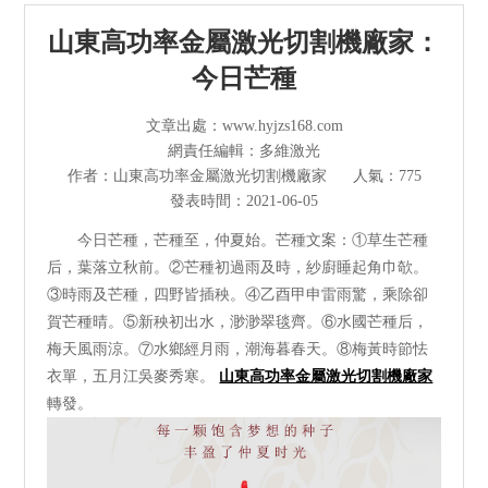
光纖激光切割機
山東高功率金屬激光切割機廠家：
管材激光切割機
今日芒種
激光焊接清洗機
文章出處：www.hyjzs168.com
網責任編輯：多維激光
其他切割設備及配件
作者：山東高功率金屬激光切割機廠家
人氣：775
發表時間：2021-06-05
短視頻
今日芒種，芒種至，仲夏始。芒種文案：①草生芒種
后，葉落立秋前。②芒種初過雨及時，紗廚睡起角巾欹。
解決方案
③時雨及芒種，四野皆插秧。④乙酉甲申雷雨驚，乘除卻
賀芒種晴。⑤新秧初出水，渺渺翠毯齊。⑥水國芒種后，
>
多維資訊
梅天風雨涼。⑦水鄉經月雨，潮海暮春天。⑧梅黃時節怯
衣單，五月江吳麥秀寒。
山東高功率金屬激光切割機廠家
走進多維
轉發。