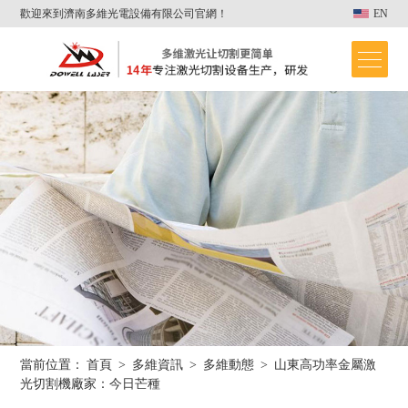
歡迎來到濟南多維光電設備有限公司官網！
EN
當前位置：
首頁
>
多維資訊
>
多維動態
>
山東高功率金屬激
首頁
光切割機廠家：今日芒種