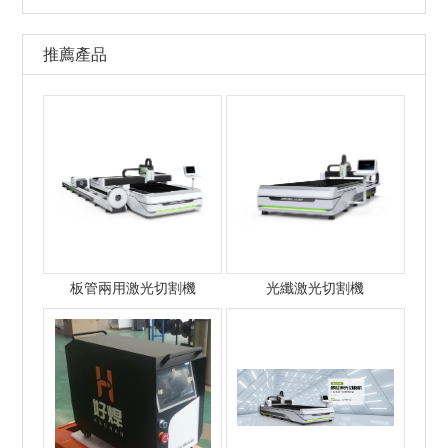
推薦產品
板管兩用激光切割機
光纖激光切割機