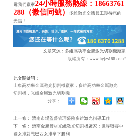
24小時服務熱線：18663761
電我們廠家
288（微信同號）
多
維激光全體員工期待您的
光臨！
文章來源：多維高功率金屬激光切割機廠家
版權所有：
www.hyjzs168.com
?
此文關鍵詞：
山東高功率金屬激光切割機廠家，多維高功率金屬激光
切割機，光纖金屬激光切割機
分享：
上一條：
濟南市場監督管理蒞臨多維激光指導工作
下一條：
濟南金屬管材光纖激光切割機廠家：世界聯賽中
國女排對戰巴西女排拿下勝利