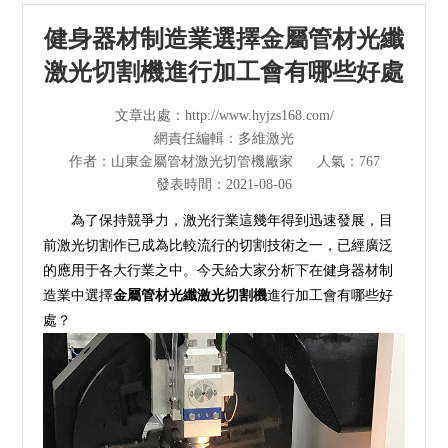
光纖激光切割機
健身器材制造業選擇金屬管材光纖
管材激光切割機
激光切割機進行加工會有哪些好處
激光焊接清洗機
文章出處：http://www.hyjzs168.com/
網責任編輯：多維激光
其他切割設備及配件
作者：山東金屬管材激光切管機廠家
人氣：767
發表時間：2021-08-06
短視頻
為了保持競爭力，激光行業這幾年得到迅速發展，目
前激光切割作已成為比較流行的切割技術之一，已經廣泛
解決方案
的應用于各大行業之中。今天給大家分析下在健身器材制
造業中選擇
金屬管材光纖激光切割機
進行加工會有哪些好
>
多維資訊
處？
走進多維