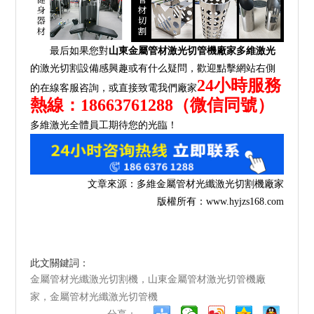
最后如果您對
山東金屬管材激光切管機廠家
多維激光
的激光切割設備感興趣或有什么疑問，歡迎點擊網站右側
24小時服務
的在線客服咨詢，或直接致電我們廠家
熱線：18663761288（微信同號）
多維激光全體員工期待您的光臨！
文章來源：多維金屬管材光纖激光切割機廠家
版權所有：
www.hyjzs168.com
此文關鍵詞：
金屬管材光纖激光切割機，山東金屬管材激光切管機廠
家，金屬管材光纖激光切管機