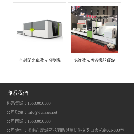
如冰---高功率激光切割機
全封閉光纖激光切割機
多維激光切管機的優點
聯系我們
聯系電話：
15688856580
公司郵箱：
info@dwlaser.net
公司固話：
15688856580
公司地址：
濟南市歷城區花園路與華信路交叉口鑫苑鑫A1-803室