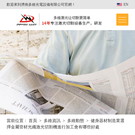
歡迎來到濟南多維光電設備有限公司官網！
EN
當前位置：
首頁
>
多維資訊
>
多維動態
>
健身器材制造業選
首頁
擇金屬管材光纖激光切割機進行加工會有哪些好處