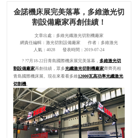
光纖激光切割機
金諾機床展完美落幕，多維激光切
管材激光切割機
割設備廠家再創佳績！
激光焊接清洗機
文章出處：多維光纖激光切割機廠家
網責任編輯：激光切割設備廠家
作者：多維激光
其他切割設備及配件
人氣：4028
發表時間：2019-07-24
? ?7月18-22日青島國際機床展完美落幕，
多維激光切
短視頻
割設備廠家
再創佳績，眾多
光纖激光切割機廠家
齊齊亮相
青島國際機床展。現在來看看多維
12000瓦高功率光纖激光
解決方案
切割機
。
>
多維資訊
走進多維