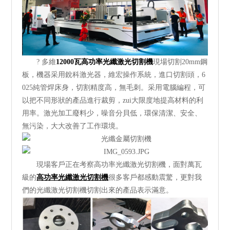
? 多維
12000瓦高功率光纖激光切割機
現場切割20mm鋼
板，機器采用銳科激光器，維宏操作系統，進口切割頭，6
025純管焊床身，切割精度高，無毛刺。采用電腦編程，可
以把不同形狀的產品進行裁剪，zui大限度地提高材料的利
用率。激光加工廢料少，噪音分貝低，環保清潔、安全、
無污染，大大改善了工作環境。
現場客戶正在考察高功率光纖激光切割機，面對萬瓦
級的
高功率光纖激光切割機
很多客戶都感動震驚，更對我
們的光纖激光切割機切割出來的產品表示滿意。