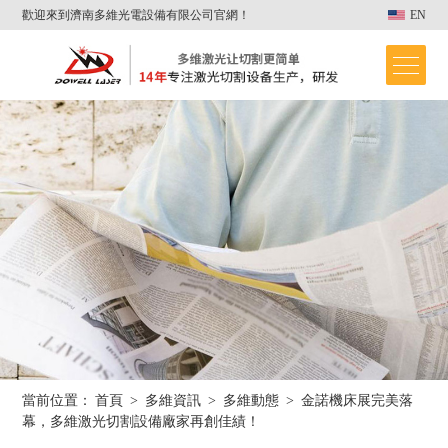
歡迎來到濟南多維光電設備有限公司官網！
EN
當前位置：
首頁
>
多維資訊
>
多維動態
>
金諾機床展完美落
首頁
幕，多維激光切割設備廠家再創佳績！