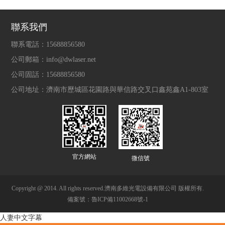
聯系我們
聯系電話：
15688856580
公司郵箱：
info@dwlaser.net
公司固話：
15688856580
公司地址：
濟南市歷城區花園路與華信路交叉口鑫苑鑫A1-803室
官方網站
微信號
Copyright @ 2014. All rights reserved.濟南多維光電設備有限公司 版權所有.
備案號：魯ICP備11002668號-1
人妻中文字幕