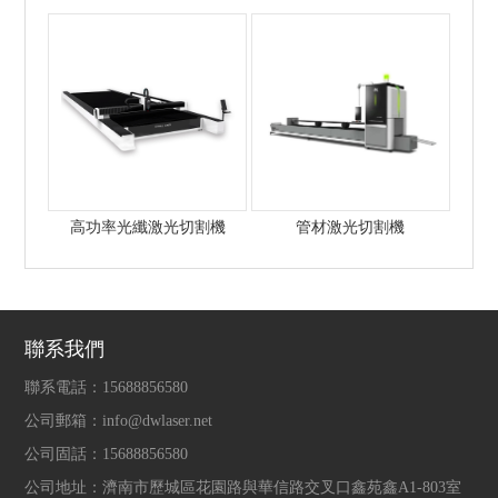
里
高功率光纖激光切割機
管材激光切割機
聯系我們
聯系電話：
15688856580
公司郵箱：
info@dwlaser.net
公司固話：
15688856580
公司地址：
濟南市歷城區花園路與華信路交叉口鑫苑鑫A1-803室