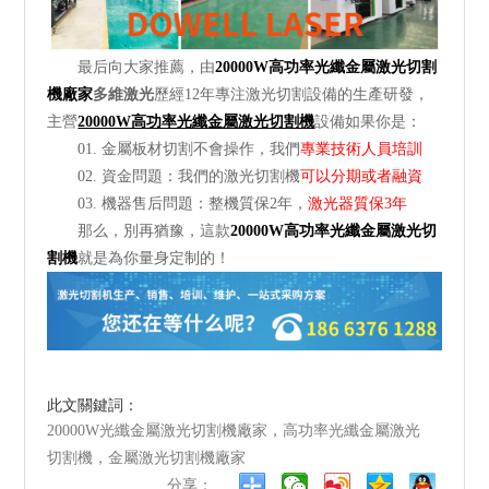
最后向大家推薦，由
20000W高功率光纖金屬激光切割
機廠家
多維激光
歷經12年專注激光切割設備的生產研發，
主營
20000W高功率光纖金屬激光切割機
設備如果你是：
01. 金屬板材切割不會操作，我們
專業技術人員培訓
02. 資金問題：我們的激光切割機
可以分期或者融資
03. 機器售后問題：整機質保2年，
激光器質保3年
那么，別再猶豫，這款
20000W高功率光纖金屬激光切
割機
就是為你量身定制的！
此文關鍵詞：
20000W光纖金屬激光切割機廠家，高功率光纖金屬激光
切割機，金屬激光切割機廠家
分享：