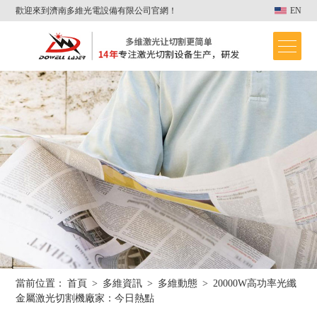
歡迎來到濟南多維光電設備有限公司官網！
EN
當前位置：
首頁
>
多維資訊
>
多維動態
>
20000W高功率光纖
首頁
金屬激光切割機廠家：今日熱點