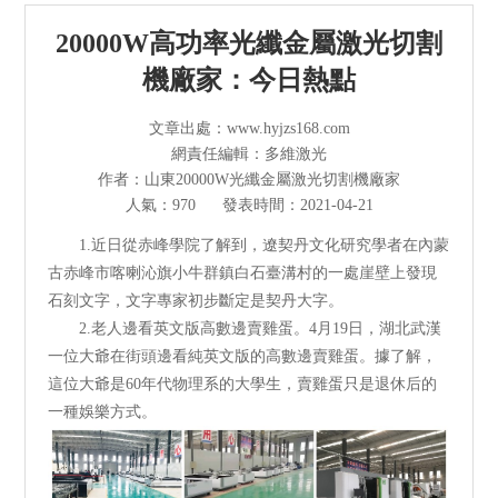
光纖激光切割機
20000W高功率光纖金屬激光切割
管材激光切割機
機廠家：今日熱點
激光焊接清洗機
文章出處：www.hyjzs168.com
網責任編輯：多維激光
其他切割設備及配件
作者：山東20000W光纖金屬激光切割機廠家
人氣：970
發表時間：2021-04-21
短視頻
1.近日從赤峰學院了解到，遼契丹文化研究學者在內蒙
古赤峰市喀喇沁旗小牛群鎮白石臺溝村的一處崖壁上發現
解決方案
石刻文字，文字專家初步斷定是契丹大字。
2.老人邊看英文版高數邊賣雞蛋。4月19日，湖北武漢
>
多維資訊
一位大爺在街頭邊看純英文版的高數邊賣雞蛋。據了解，
這位大爺是60年代物理系的大學生，賣雞蛋只是退休后的
走進多維
一種娛樂方式。