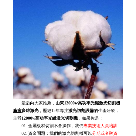
最后向大家推薦，
山東12000w高功率光纖激光切割機
廠家
多維激光
，歷經12年專注
激光切割設備
的生產研發，
主營
12000w高功率光纖激光切割機
，如果你是：
01. 金屬板材切割不會操作，我們
專業技術人員培訓
02. 資金問題：我們的激光切割機可以
分期或者融資