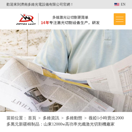
歡迎來到濟南多維光電設備有限公司官網！
EN
當前位置：
首頁
>
多維資訊
>
多維動態
>
薇婭1小時賣出2000
首頁
多萬元新疆棉制品：山東12000w高功率光纖激光切割機廠家