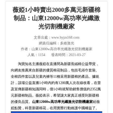
光纖激光切割機
薇婭1小時賣出2000多萬元新疆棉
管材激光切割機
制品：山東12000w高功率光纖激
光切割機廠家
激光焊接清洗機
文章出處：www.hyjzs168.com
其他切割設備及配件
網責任編輯：多維激光
作者：山東12000w高功率光纖激光切割機廠家
短視頻
人氣：1154
發表時間：2021-03-27
淘寶知名主播薇婭在直播間為新疆長絨棉公益帶貨，
解決方案
向網友推薦來自新疆的優質棉花制品，包括毛浴巾套裝、
全棉四件套以及兒童內褲等11種采用新疆棉的產品。據統
>
多維資訊
計，該場公益直播1小時內約有1200萬人次在線收看，在普
及宣傳新疆棉知識同時，僅1小時就幫助銷售價值約2352萬
走進多維
元新疆棉制品。薇婭表示，希望讓大家真正感受到新疆棉
的優良品質。
山東12000w高功率光纖激光切割機廠家
給薇
婭點贊，科普新疆棉花，在用實際行動維護中國權益了。