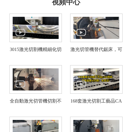
視頻中心
光纖激光切割機
管材激光切割機
激光焊接清洗機
其他切割設備及配件
3015激光切割機精細化切
激光切管機替代鋸床，可
短視頻
割卡通圖案
打孔開槽切弧度切45度角
解決方案
>
多維資訊
全自動激光切管機切割不
168套激光切割工藝品CA
走進多維
銹鋼方管
D圖紙，可直接激光切
割！免費送！