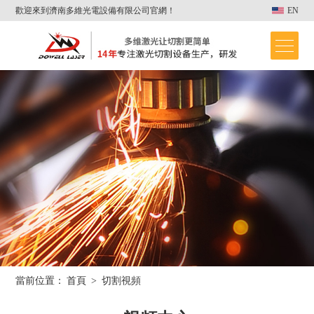
歡迎來到濟南多維光電設備有限公司官網！
EN
當前位置：
首頁
>
切割視頻
首頁