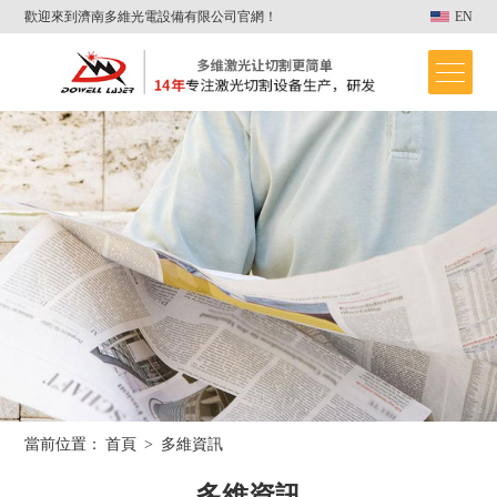
歡迎來到濟南多維光電設備有限公司官網！
EN
當前位置：
首頁
>
多維資訊
首頁
多維資訊